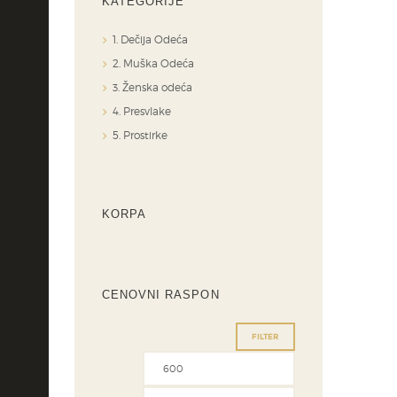
KATEGORIJE
1. Dečija Odeća
2. Muška Odeća
3. Ženska odeća
4. Presvlake
5. Prostirke
KORPA
CENOVNI RASPON
FILTER