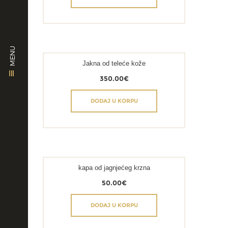
MENU
Jakna od teleće kože
350.00
€
DODAJ U KORPU
kapa od jagnjećeg krzna
50.00
€
DODAJ U KORPU