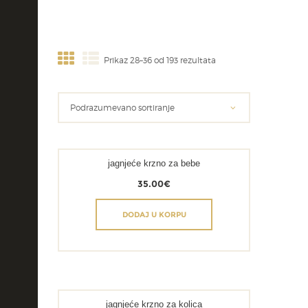
Prikaz 28–36 od 193 rezultata
jagnjeće krzno za bebe
35.00
€
DODAJ U KORPU
jagnjeće krzno za kolica