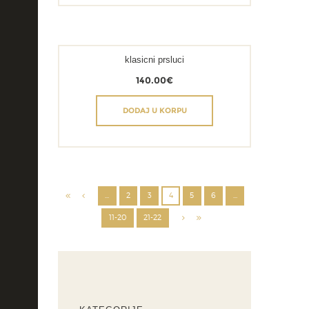
klasicni prsluci
140.00
€
DODAJ U KORPU
…
2
3
4
5
6
…
11-20
21-22