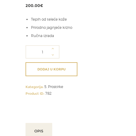
200.00
€
Tepih od teleće kože
Prirodno jagnjeće krzno
Ručna izrada
Tepih
od
teleće
kože
DODAJ U KORPU
količina
5. Prostirke
Kategorija:
782
Product ID:
OPIS