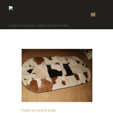
prostirke od krzna uslužno štavljene kože
Tepih od teleće kože