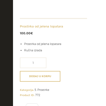
Prostirka od jelena lopatara
100.00
€
Prostirka od jelena lopatara
Ručna izrada
Prostirka
od
jelena
lopatara
DODAJ U KORPU
količina
5. Prostirke
Kategorija:
772
Product ID: