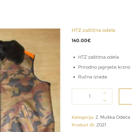
HTZ zaštitna odela
140.00
€
HTZ zaštitna odela
Prirodno jagnjeće krzno
Ručna izrada
HTZ
zaštitna
odela
količina
Kategorija:
2. Muška Odeća
Product ID:
2021