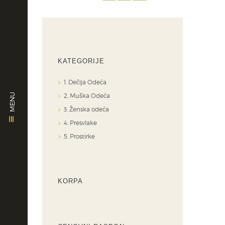
KATEGORIJE
1. Dečija Odeća
2. Muška Odeća
MENU
3. Ženska odeća
4. Presvlake
5. Prostirke
KORPA