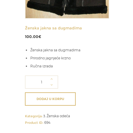
Ženska jakna sa dugmadima
100.00
€
Ženska jakna sa dugmadima
Prirodno jagnjeće krzno
Ručna izrada
Ženska
jakna
sa
dugmadima
DODAJ U KORPU
količina
3. Ženska odeća
Kategorija:
694
Product ID: