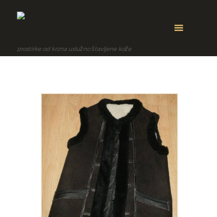
prostirke od krzna uslužno štavljene kože