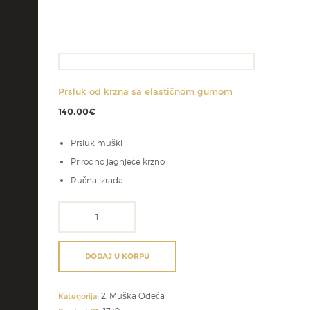
Prsluk od krzna sa elastičnom gumom
140.00
€
Prsluk muški
Prirodno jagnjeće krzno
Ručna izrada
Prsluk
od
krzna
sa
DODAJ U KORPU
elastičnom
gumom
2. Muška Odeća
količina
Kategorija: