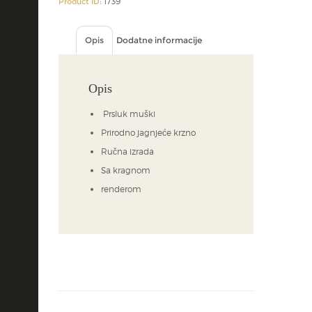
1739
Product ID:
Opis
Dodatne informacije
Opis
Prsluk muški
Prirodno jagnjeće krzno
Ručna izrada
Sa kragnom
renderom