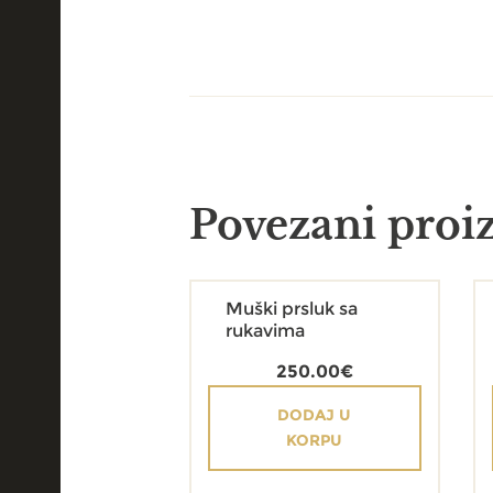
Povezani proi
Muški prsluk sa
rukavima
250.00
€
DODAJ U
KORPU