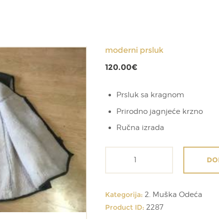
moderni prsluk
120.00
€
Prsluk sa kragnom
Prirodno jagnjeće krzno
Ručna izrada
moderni
DO
prsluk
količina
Kategorija:
2. Muška Odeća
Product ID:
2287